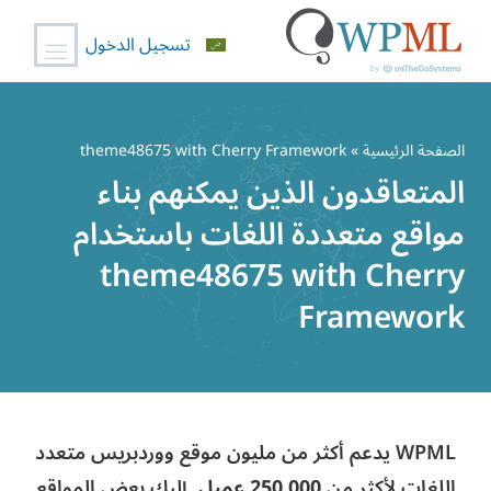
تسجيل الدخول
خطي
لى
الصفحة الرئيسية
» theme48675 with Cherry Framework
لمحتوى
المتعاقدون الذين يمكنهم بناء
مواقع متعددة اللغات باستخدام
theme48675 with Cherry
Framework
WPML يدعم أكثر من مليون موقع ووردبريس متعدد
اللغات لأكثر من
250,000 عميل
. إليك بعض المواقع