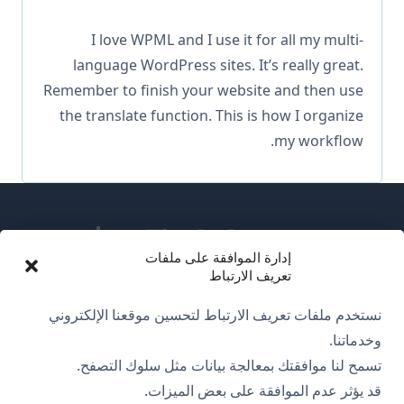
I love WPML and I use it for all my multi-
language WordPress sites. It’s really great.
Remember to finish your website and then use
the translate function. This is how I organize
my workflow.
إدارة الموافقة على ملفات
تعريف الارتباط
عن WPML
نستخدم ملفات تعريف الارتباط لتحسين موقعنا الإلكتروني
سياسة GDPR والخصوصية
وخدماتنا.
تسمح لنا موافقتك بمعالجة بيانات مثل سلوك التصفح.
(يفتح
انضم إلى فريقنا
قد يؤثر عدم الموافقة على بعض الميزات.
في
(يفتح
(يفتح
(يفتح