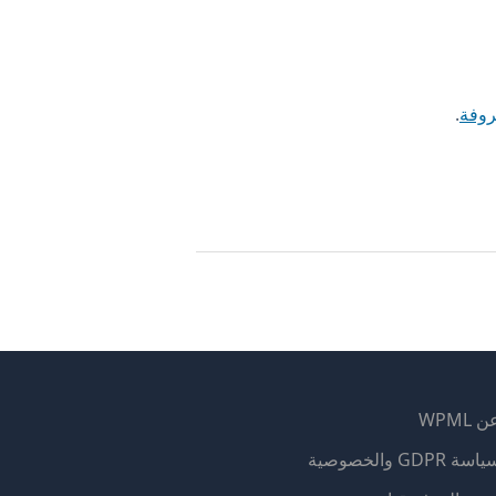
روفة
.
 WPML
اسة GDPR والخصوصية