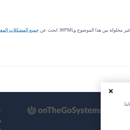
ة بين هذا الموضوع وWPML. ابحث عن
جميع المشكلات المع
نا.
تح
عن
سي
ذة