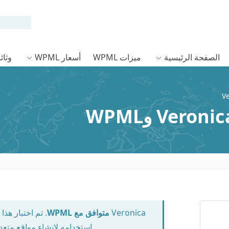
الصفحة الرئيسية
ميزات WPML
أسعار WPML
وثائق L
Veronica
متوافق مع WPML
. تم اختبار ه
استخدامه لإنشاء مواقع متعد