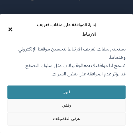
عن WPML
إدارة الموافقة على ملفات تعريف
سياسة GDPR والخصوصية
الارتباط
(يفتح
انضم إلى فريقنا
في
نستخدم ملفات تعريف الارتباط لتحسين موقعنا الإلكتروني
(يفتح
(يفتح
(يفتح
نافذة
وخدماتنا.
في
في
في
جديدة)
تسمح لنا موافقتك بمعالجة بيانات مثل سلوك التصفح.
نافذة
نافذة
نافذة
قد يؤثر عدم الموافقة على بعض الميزات.
جديدة)
العربية
جديدة)
جديدة)
(يفتح
قبول
OnTheGoSystems Limited
© 2026
في
رفض
نافذة
جديدة)
عرض التفضيلات