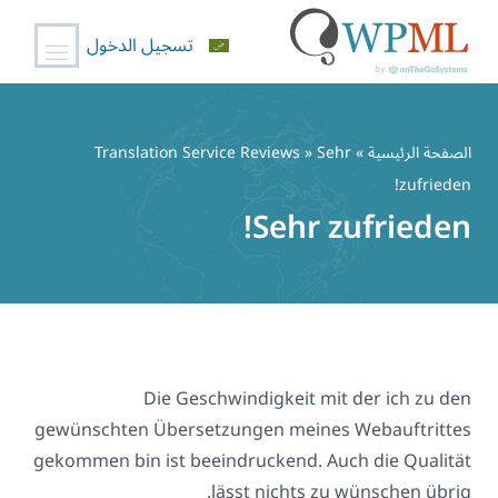
تسجيل الدخول
خطي
لى
الصفحة الرئيسية
»
» Sehr
Translation Service Reviews
لمحتوى
zufrieden!
Sehr zufrieden!
Die Geschwindigkeit mit der ich zu den
gewünschten Übersetzungen meines Webauftrittes
gekommen bin ist beeindruckend. Auch die Qualität
lässt nichts zu wünschen übrig.