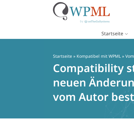
Startseite
Zum
Inhalt
springen
Startseite
»
Kompatibel mit WPML
» Vom 
Compatibility s
neuen Änderung
vom Autor best