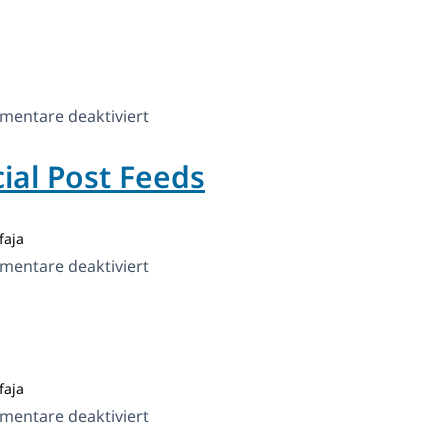
für
entare deaktiviert
Shout
ial Post Feeds
faja
für
entare deaktiviert
Smash
Balloon
Social
Post
faja
Feeds
für
entare deaktiviert
Gateway