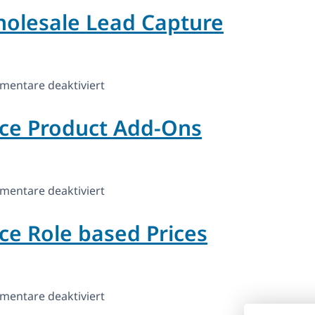
lesale Lead Capture
Pro
für
entare deaktiviert
WooCommerce
e Product Add-Ons
Wholesale
Lead
Capture
für
entare deaktiviert
YITH
 Role based Prices
WooCommerce
Product
Add-
Ons
für
entare deaktiviert
YITH