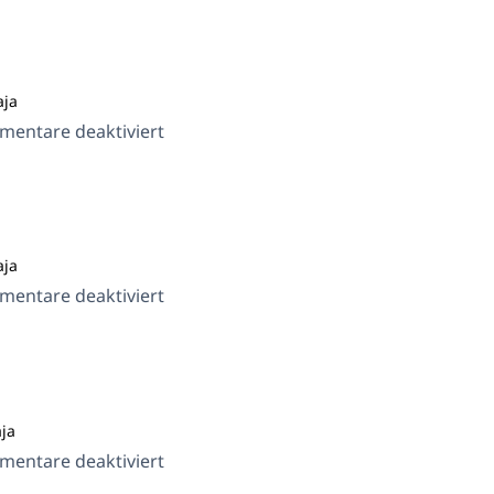
aja
für
entare deaktiviert
Outdoor
aja
für
entare deaktiviert
Arnold
ja
für
entare deaktiviert
Royal