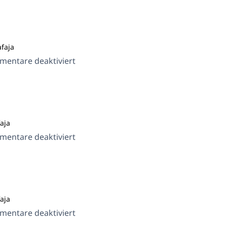
faja
für
entare deaktiviert
Seese
aja
für
entare deaktiviert
Auto
aja
für
entare deaktiviert
ShopIsle