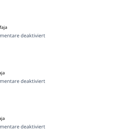
Plus
faja
für
entare deaktiviert
Timber
aja
für
entare deaktiviert
Gympress
aja
für
entare deaktiviert
Pearl