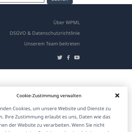
Über WPML
DSGVO & Datenschutzrichtlinie
(öffnet
Unserem Team beitreten
in
(öffnet
(öffnet
(öffnet
einem
in
in
in
neuen
einem
einem
einem
Fenster)
neuen
neuen
neuen
Fenster)
Fenster)
Fenster)
Cookie-Zustimmung verwalten
nden Cookies, um unsere Website und Dienste zu
n. Ihre Zustimmung erlaubt es uns, Daten wie das
en der Website zu verarbeiten. Wenn Sie nicht