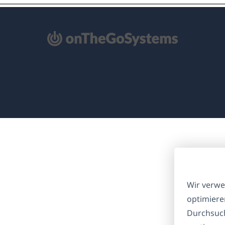
ffnet
nem
euen
nster)
Wir verwe
optimiere
Durchsuch