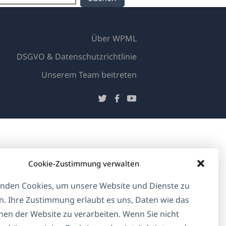
Über WPML
DSGVO & Datenschutzrichtlinie
(öffnet
Unserem Team beitreten
in
(öffnet
(öffnet
(öffnet
einem
in
in
in
neuen
einem
einem
einem
Fenster)
neuen
neuen
neuen
Fenster)
Fenster)
Fenster)
Cookie-Zustimmung verwalten
nden Cookies, um unsere Website und Dienste zu
n. Ihre Zustimmung erlaubt es uns, Daten wie das
en der Website zu verarbeiten. Wenn Sie nicht