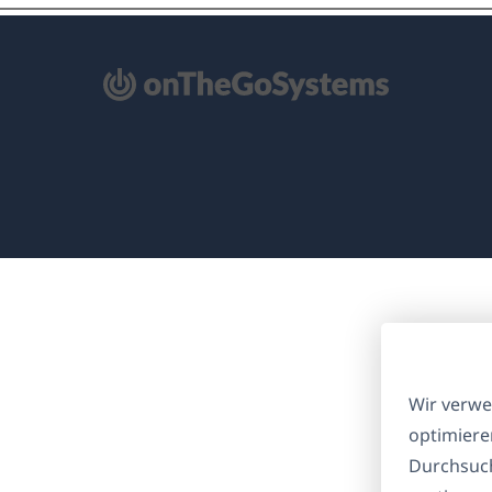
ffnet
nem
euen
nster)
Wir verwe
optimiere
Durchsuch