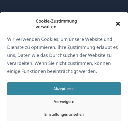
Über WPML
Cookie-Zustimmung
DSGVO & Datenschutzrichtlinie
verwalten
(öffnet
Unserem Team beitreten
Wir verwenden Cookies, um unsere Website und
in
(öffnet
(öffnet
(öffnet
Dienste zu optimieren. Ihre Zustimmung erlaubt es
einem
in
in
in
uns, Daten wie das Durchsuchen der Website zu
neuen
einem
einem
einem
verarbeiten. Wenn Sie nicht zustimmen, können
Deutsch
Fenster)
neuen
neuen
neuen
einige Funktionen beeinträchtigt werden.
Fenster)
Fenster)
Fenster)
(öffnet
© 2026
OnTheGoSystems Limited
Akzeptieren
in
einem
Verweigern
neuen
Fenster)
Einstellungen ansehen