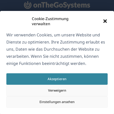
Cookie-Zustimmung
Über WPML
verwalten
DSGVO & Datenschutzrichtlinie
Wir verwenden Cookies, um unsere Website und
(öffnet
Unserem Team beitreten
Dienste zu optimieren. Ihre Zustimmung erlaubt es
in
uns, Daten wie das Durchsuchen der Website zu
(öffnet
(öffnet
(öffnet
einem
verarbeiten. Wenn Sie nicht zustimmen, können
in
in
in
neuen
einige Funktionen beeinträchtigt werden.
einem
einem
einem
Deutsch
Fenster)
neuen
neuen
neuen
Fenster)
Fenster)
Fenster)
Akzeptieren
(öffnet
© 2026
OnTheGoSystems Limited
in
Verweigern
einem
Einstellungen ansehen
neuen
Fenster)