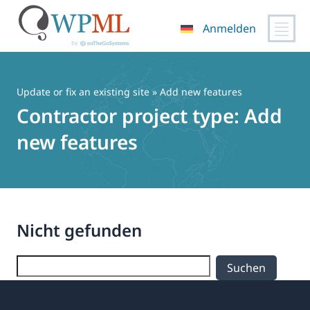
Anmelden
Zum
Inhalt
springen
Update or fix an existing site
» Add new features
Contractor project type:
Add
new features
Nicht gefunden