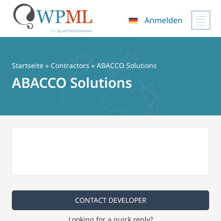
Anmelden
Zum
Inhalt
springen
Startseite
»
Contractors
» ABACCO Solutions
ABACCO Solutions
CONTACT DEVELOPER
Looking for a quick reply?