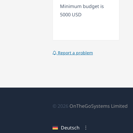
Minimum budget is
5000 USD
Report a problem
(ö
© 2026
OnTheGoSystems Limited
in
ei
Deutsch
n