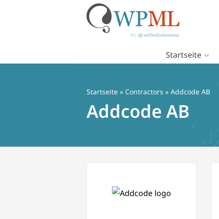
Startseite
Zum
Inhalt
springen
Startseite
»
Contractors
» Addcode AB
Addcode AB