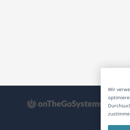
Wir verwe
optimiere
ffnet
Durchsuch
zustimmen
nem
euen