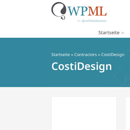
Startseite
Zum
Inhalt
springen
Startseite
»
Contractors
» CostiDesign
CostiDesign