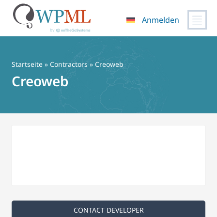
Anmelden
Zum
Inhalt
springen
Startseite
»
Contractors
» Creoweb
Creoweb
CONTACT DEVELOPER