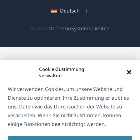
neuen
einem
einem
einem
Deutsch
Fenster)
neuen
neuen
neuen
Fenster)
Fenster)
Fenster)
(öffnet
© 2026
OnTheGoSystems Limited
in
einem
neuen
Fenster)
Cookie-Zustimmung
verwalten
Wir verwenden Cookies, um unsere Website und
Dienste zu optimieren. Ihre Zustimmung erlaubt es
uns, Daten wie das Durchsuchen der Website zu
verarbeiten. Wenn Sie nicht zustimmen, können
einige Funktionen beeinträchtigt werden.