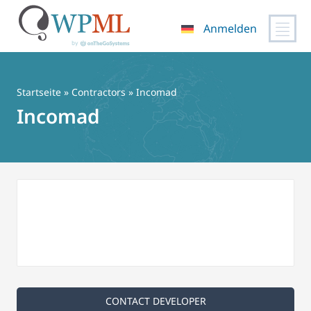
Anmelden
Zum
Inhalt
springen
Startseite
»
Contractors
» Incomad
Incomad
CONTACT DEVELOPER