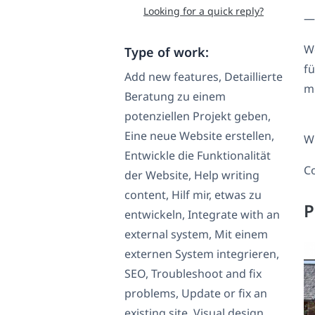
Looking for a quick reply?
—
W
Type of work:
fü
Add new features, Detaillierte
m
Beratung zu einem
potenziellen Projekt geben,
Eine neue Website erstellen,
W
Entwickle die Funktionalität
Co
der Website, Help writing
content, Hilf mir, etwas zu
P
entwickeln, Integrate with an
external system, Mit einem
externen System integrieren,
SEO, Troubleshoot and fix
problems, Update or fix an
existing site, Visual design