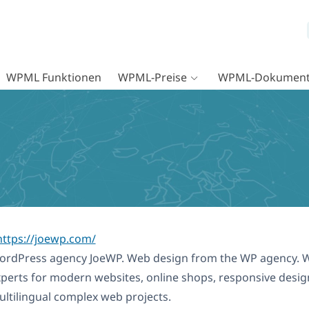
WPML Funktionen
WPML-Preise
WPML-Dokument
ttps://joewp.com/
ordPress agency JoeWP. Web design from the WP agency. W
perts for modern websites, online shops, responsive desi
ltilingual complex web projects.