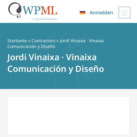
Anmelden
Zum
Inhalt
springen
Startseite
»
Contractors
» Jordi Vinaixa · Vinaixa
Comunicación y Diseño
Jordi Vinaixa · Vinaixa
Comunicación y Diseño