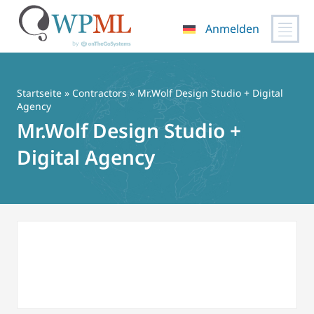
Anmelden
Zum
Inhalt
springen
Startseite
»
Contractors
» Mr.Wolf Design Studio + Digital
Agency
Mr.Wolf Design Studio +
Digital Agency