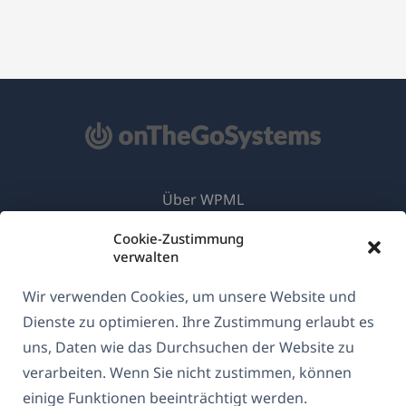
Über WPML
DSGVO & Datenschutzrichtlinie
Cookie-Zustimmung
verwalten
(öffnet
Unserem Team beitreten
in
Wir verwenden Cookies, um unsere Website und
(öffnet
(öffnet
(öffnet
einem
Dienste zu optimieren. Ihre Zustimmung erlaubt es
in
in
in
neuen
einem
einem
einem
uns, Daten wie das Durchsuchen der Website zu
Deutsch
Fenster)
neuen
neuen
neuen
verarbeiten. Wenn Sie nicht zustimmen, können
Fenster)
Fenster)
Fenster)
einige Funktionen beeinträchtigt werden.