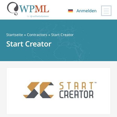
Anmelden
Zum
Inhalt
springen
Startseite
»
Contractors
» Start Creator
Start Creator