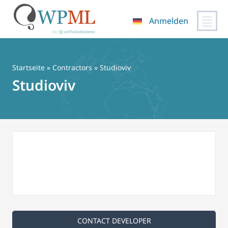
Anmelden
Zum
Inhalt
springen
Startseite
»
Contractors
» Studioviv
Studioviv
CONTACT DEVELOPER