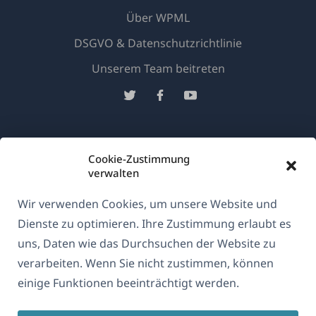
Über WPML
DSGVO & Datenschutzrichtlinie
(öffnet
Unserem Team beitreten
in
(öffnet
(öffnet
(öffnet
einem
in
in
in
neuen
einem
einem
einem
Deutsch
Fenster)
neuen
neuen
neuen
Cookie-Zustimmung
Fenster)
Fenster)
Fenster)
verwalten
(öffnet
© 2026
OnTheGoSystems Limited
in
Wir verwenden Cookies, um unsere Website und
einem
Dienste zu optimieren. Ihre Zustimmung erlaubt es
neuen
uns, Daten wie das Durchsuchen der Website zu
Fenster)
verarbeiten. Wenn Sie nicht zustimmen, können
einige Funktionen beeinträchtigt werden.