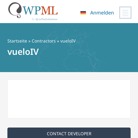
Anmelden
Zum
Inhalt
springen
Startseite
»
Contractors
» vueloIV
vueloIV
CONTACT DEVELOPER