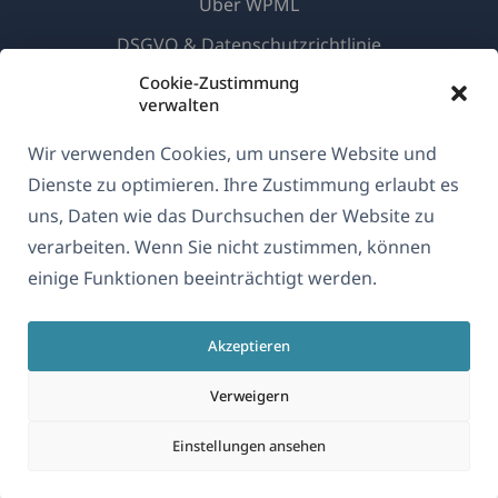
Über WPML
DSGVO & Datenschutzrichtlinie
(öffnet
Cookie-Zustimmung
Unserem Team beitreten
verwalten
in
(öffnet
(öffnet
(öffnet
einem
Wir verwenden Cookies, um unsere Website und
in
in
in
neuen
einem
einem
einem
Dienste zu optimieren. Ihre Zustimmung erlaubt es
Deutsch
Fenster)
neuen
neuen
neuen
uns, Daten wie das Durchsuchen der Website zu
Fenster)
Fenster)
Fenster)
verarbeiten. Wenn Sie nicht zustimmen, können
(öffnet
© 2026
OnTheGoSystems Limited
einige Funktionen beeinträchtigt werden.
in
einem
Akzeptieren
neuen
Fenster)
Verweigern
Einstellungen ansehen