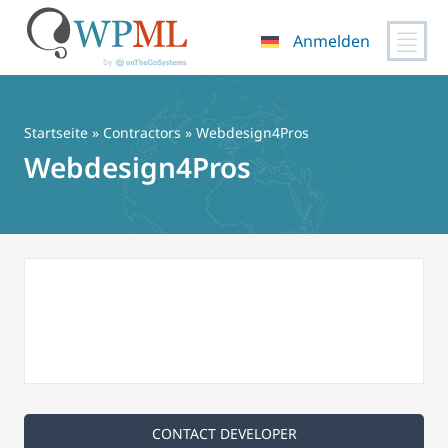
Anmelden
Zum
Inhalt
springen
Startseite
»
Contractors
» Webdesign4Pros
Webdesign4Pros
CONTACT DEVELOPER