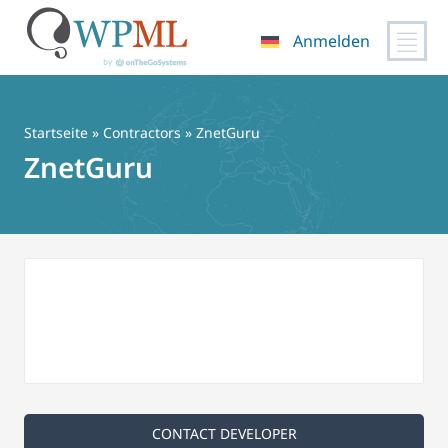
Anmelden
Zum
Inhalt
springen
Startseite
»
Contractors
» ZnetGuru
ZnetGuru
CONTACT DEVELOPER