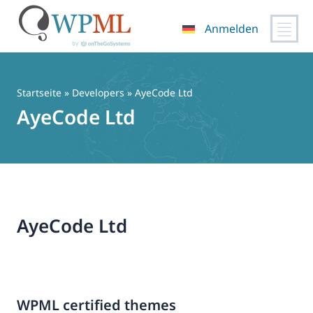
Anmelden
Zum
Inhalt
springen
Startseite
» Developers » AyeCode Ltd
AyeCode Ltd
AyeCode Ltd
WPML certified themes