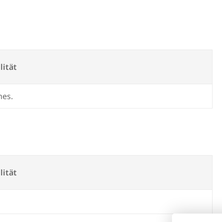
lität
mes.
lität