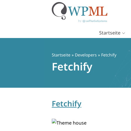
Startseite
Zum
Inhalt
springen
Startseite
» Developers » Fetchify
Fetchify
Fetchify