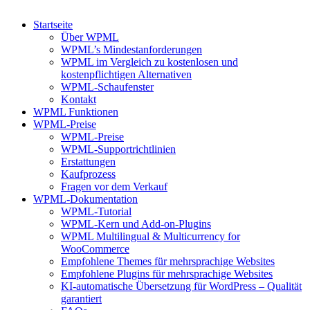
Startseite
Über WPML
WPML’s Mindestanforderungen
WPML im Vergleich zu kostenlosen und
kostenpflichtigen Alternativen
WPML-Schaufenster
Kontakt
WPML Funktionen
WPML-Preise
WPML-Preise
WPML-Supportrichtlinien
Erstattungen
Kaufprozess
Fragen vor dem Verkauf
WPML-Dokumentation
WPML-Tutorial
WPML-Kern und Add-on-Plugins
WPML Multilingual & Multicurrency for
WooCommerce
Empfohlene Themes für mehrsprachige Websites
Empfohlene Plugins für mehrsprachige Websites
KI-automatische Übersetzung für WordPress – Qualität
garantiert