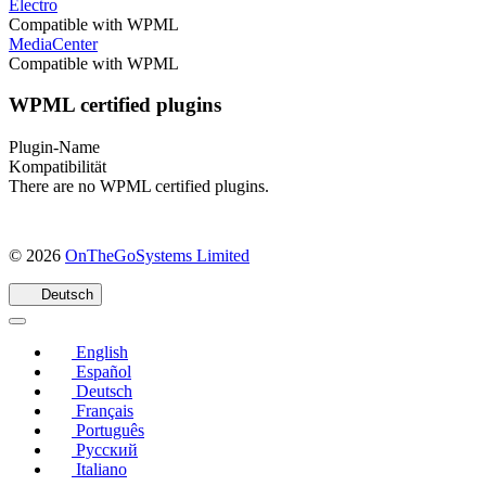
Electro
Compatible with WPML
MediaCenter
Compatible with WPML
WPML certified plugins
Plugin-Name
Kompatibilität
There are no WPML certified plugins.
(öffnet
© 2026
OnTheGoSystems Limited
in
einem
Deutsch
neuen
Fenster)
English
Español
Deutsch
Français
Português
Русский
Italiano