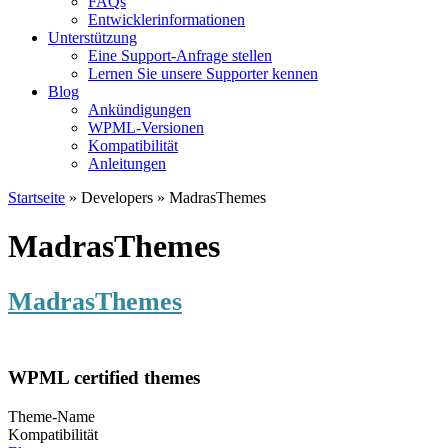
FAQs
Entwicklerinformationen
Unterstützung
Eine Support-Anfrage stellen
Lernen Sie unsere Supporter kennen
Blog
Ankündigungen
WPML-Versionen
Kompatibilität
Anleitungen
Startseite
» Developers » MadrasThemes
MadrasThemes
MadrasThemes
WPML certified themes
Theme-Name
Kompatibilität