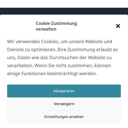
Cookie-Zustimmung
verwalten
Wir verwenden Cookies, um unsere Website und
Über WPML
Dienste zu optimieren. Ihre Zustimmung erlaubt es
DSGVO & Datenschutzrichtlinie
uns, Daten wie das Durchsuchen der Website zu
verarbeiten. Wenn Sie nicht zustimmen, können
(öffnet
Unserem Team beitreten
einige Funktionen beeinträchtigt werden.
in
(öffnet
(öffnet
(öffnet
einem
in
in
in
neuen
Akzeptieren
einem
einem
einem
Deutsch
Fenster)
neuen
neuen
neuen
Verweigern
Fenster)
Fenster)
Fenster)
(öffnet
© 2026
OnTheGoSystems Limited
Einstellungen ansehen
in