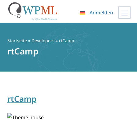
Anmelden
Zum
Inhalt
springen
Startseite
» Developers » rtCamp
rtCamp
rtCamp