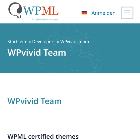
Anmelden
Zum
Inhalt
springen
Startseite
» Developers » WPvivid Team
WPvivid Team
WPvivid Team
WPML certified themes