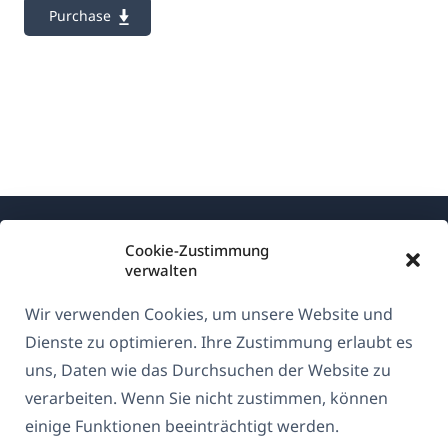
Purchase
Cookie-Zustimmung
verwalten
Wir verwenden Cookies, um unsere Website und
Über WPML
Dienste zu optimieren. Ihre Zustimmung erlaubt es
DSGVO & Datenschutzrichtlinie
uns, Daten wie das Durchsuchen der Website zu
verarbeiten. Wenn Sie nicht zustimmen, können
(öffnet
Unserem Team beitreten
einige Funktionen beeinträchtigt werden.
in
(öffnet
(öffnet
(öffnet