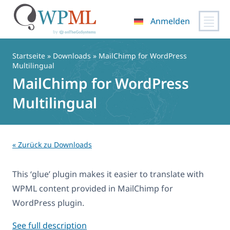
Anmelden
Zum
Inhalt
Startseite
» Downloads » MailChimp for WordPress
springen
Multilingual
MailChimp for WordPress
Multilingual
« Zurück zu Downloads
This ‘glue’ plugin makes it easier to translate with
WPML content provided in MailChimp for
WordPress plugin.
See full description