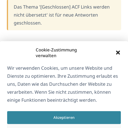
Das Thema '[Geschlossen] ACF Links werden
nicht übersetzt' ist für neue Antworten
geschlossen.
Cookie-Zustimmung
verwalten
Wir verwenden Cookies, um unsere Website und
Dienste zu optimieren. Ihre Zustimmung erlaubt es
uns, Daten wie das Durchsuchen der Website zu
verarbeiten. Wenn Sie nicht zustimmen, können
Über WPML
einige Funktionen beeinträchtigt werden.
DSGVO & Datenschutzrichtlinie
(öffnet
Unserem Team beitreten
Akzeptieren
in
(öffnet
(öffnet
(öffnet