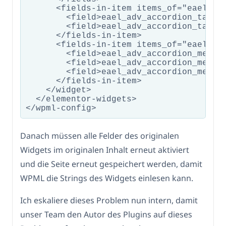
      <fields-in-item items_of="eael_adv
        <field>eael_adv_accordion_tab_ti
        <field>eael_adv_accordion_tab_co
      </fields-in-item>

      <fields-in-item items_of="eael_adv
        <field>eael_adv_accordion_media_
        <field>eael_adv_accordion_media_
        <field>eael_adv_accordion_media_
      </fields-in-item>      

    </widget>

  </elementor-widgets>

Danach müssen alle Felder des originalen
Widgets im originalen Inhalt erneut aktiviert
und die Seite erneut gespeichert werden, damit
WPML die Strings des Widgets einlesen kann.
Ich eskaliere dieses Problem nun intern, damit
unser Team den Autor des Plugins auf dieses