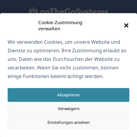
Cookie-Zustimmung
verwalten
Über WPML
Wir verwenden Cookies, um unsere Website und
DSGVO & Datenschutzrichtlinie
Dienste zu optimieren. Ihre Zustimmung erlaubt es
(öffnet
Unserem Team beitreten
uns, Daten wie das Durchsuchen der Website zu
in
verarbeiten. Wenn Sie nicht zustimmen, können
(öffnet
(öffnet
(öffnet
einem
in
in
in
einige Funktionen beeinträchtigt werden.
neuen
einem
einem
einem
(öffnet
© 2026
OnTheGoSystems Limited
Fenster)
neuen
neuen
neuen
in
Akzeptieren
Fenster)
Fenster)
Fenster)
einem
Verweigern
neuen
Fenster)
Einstellungen ansehen