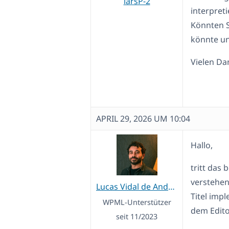
larsP-2
interpret
Könnten S
könnte un
Vielen Da
APRIL 29, 2026 UM 10:04
Hallo,
tritt das
verstehen
Lucas Vidal de Andrade
Titel impl
WPML-Unterstützer
dem Edito
seit 11/2023