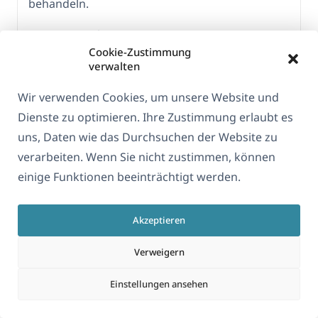
behandeln.
Zum reCaptcha Text:
Cookie-Zustimmung
Dieser wird automatisch auf Basis der aktuellen
verwalten
Browser-Sprache übersetzt.
Wir verwenden Cookies, um unsere Website und
Beispiel: Ist der Browser auf Deutsch eingestellt,
Dienste zu optimieren. Ihre Zustimmung erlaubt es
erscheint sie auf Deutsch. WPML nimmt hierauf
uns, Daten wie das Durchsuchen der Website zu
keinen Einfluss.
verarbeiten. Wenn Sie nicht zustimmen, können
Zu Barrierefreiheitstool Ally:
einige Funktionen beeinträchtigt werden.
Ich würde empfehlen zu versuchen die
Zeichenketten des Plugins unter WPML > String-
Akzeptieren
Übersetzungen nach dem Text zu durchsuchen
Verweigern
und sicherzustellen, dass die URL korrekt
übersetzt wurde. Sollte sich das Problem auf
Einstellungen ansehen
diese Weise nicht lösen lassen, muss die
Ursache genauer untersucht werden.