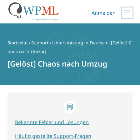
Anmelden
Zum
Inhalt
springen
Startseite
›
Support
›
Unterstützung in Deutsch
›
[Gelöst] C
haos nach Umzug
[Gelöst] Chaos nach Umzug
Bekannte Fehler und Lösungen
Häufig gestellte Support-Fragen