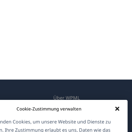
Über WPML
DSGVO & Datenschutzrichtlinie
Cookie-Zustimmung verwalten
(öffnet
Unserem Team beitreten
nden Cookies, um unsere Website und Dienste zu
in
n. Ihre Zustimmung erlaubt es uns, Daten wie das