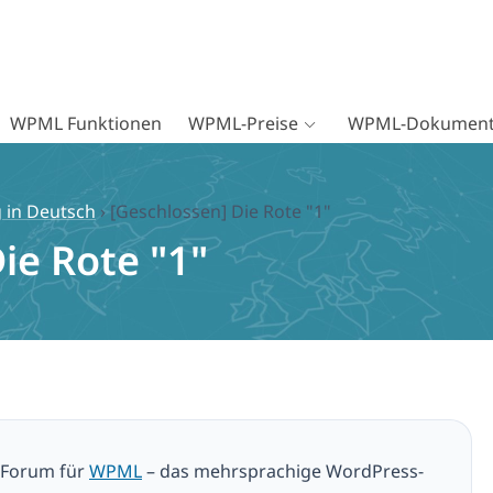
WPML Funktionen
WPML-Preise
WPML-Dokument
 in Deutsch
›
[Geschlossen] Die Rote "1"
ie Rote "1"
t-Forum für
WPML
– das mehrsprachige WordPress-