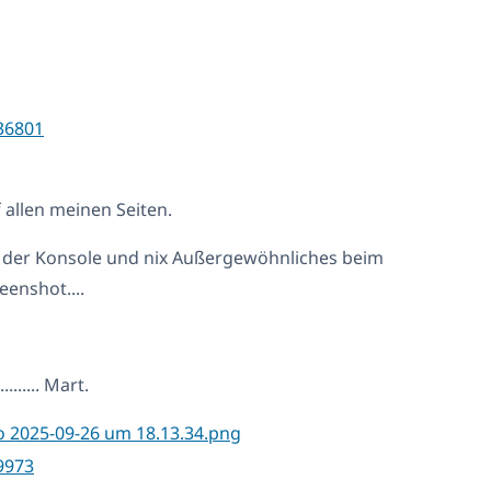
36801
 allen meinen Seiten.
n der Konsole und nix Außergewöhnliches beim
eenshot....
...... Mart.
9973