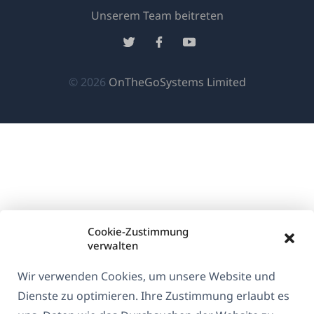
(öffnet
Unserem Team beitreten
in
(öffnet
(öffnet
(öffnet
einem
in
in
in
neuen
einem
einem
einem
(öffnet
© 2026
OnTheGoSystems Limited
Fenster)
neuen
neuen
neuen
in
Fenster)
Fenster)
Fenster)
einem
neuen
Fenster)
Cookie-Zustimmung
verwalten
Wir verwenden Cookies, um unsere Website und
Dienste zu optimieren. Ihre Zustimmung erlaubt es