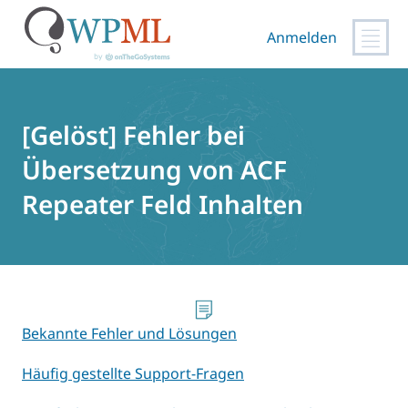
Anmelden
Zum
Inhalt
springen
[Gelöst] Fehler bei
Übersetzung von ACF
Repeater Feld Inhalten
Bekannte Fehler und Lösungen
Häufig gestellte Support-Fragen