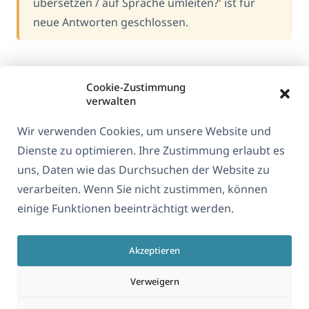
übersetzen / auf Sprache umleiten?' ist für
neue Antworten geschlossen.
Cookie-Zustimmung
verwalten
Wir verwenden Cookies, um unsere Website und
Dienste zu optimieren. Ihre Zustimmung erlaubt es
uns, Daten wie das Durchsuchen der Website zu
verarbeiten. Wenn Sie nicht zustimmen, können
Über WPML
einige Funktionen beeinträchtigt werden.
DSGVO & Datenschutzrichtlinie
(öffnet
Unserem Team beitreten
Akzeptieren
in
(öffnet
(öffnet
(öffnet
einem
Verweigern
in
in
in
neuen
einem
einem
einem
(öffnet
© 2026
OnTheGoSystems Limited