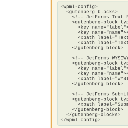
<wpml-config>

  <gutenberg-blocks>

    <!-- JetForms Text F
    <gutenberg-block ty
      <key name="label">
      <key name="name"><
      <xpath label="Tex
      <xpath label="Tex
    </gutenberg-block>

    <!-- JetForms WYSIWY
    <gutenberg-block ty
      <key name="label">
      <key name="name"><
      <xpath label="WYS
    </gutenberg-block>

    <!-- JetForms Submit
    <gutenberg-block ty
      <xpath label="Subm
    </gutenberg-block>  
  </gutenberg-blocks>

</wpml-config>