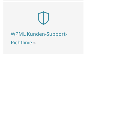
WPML Kunden-Support-
_label"]</xpath>    

Richtlinie
»
ilder__desc"]</xpath>

</xpath>

 
