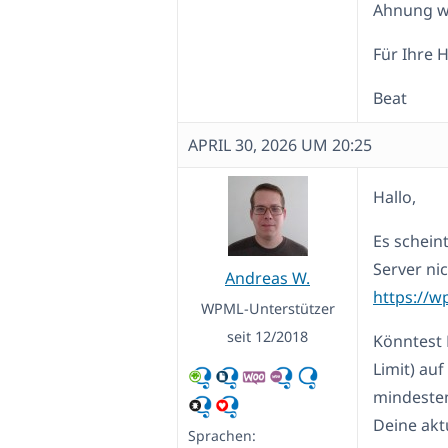
Ahnung wi
Für Ihre H
Beat
APRIL 30, 2026 UM 20:25
Hallo,
Es schein
Server nic
Andreas W.
https://w
WPML-Unterstützer
seit 12/2018
Könntest 
Limit) au
mindesten
Deine akt
Sprachen: