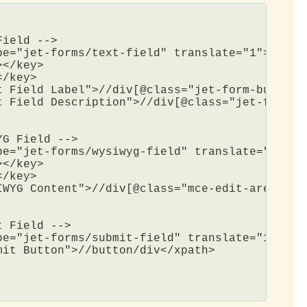
ield -->

pe="jet-forms/text-field" translate="1">

</key>

/key>   

t Field Label">//div[@class="jet-form-builder_
t Field Description">//div[@class="jet-form-bu
G Field -->

pe="jet-forms/wysiwyg-field" translate="1">

</key>

/key>    

IWYG Content">//div[@class="mce-edit-area"]//p
 Field -->

pe="jet-forms/submit-field" translate="1">    
it Button">//button/div</xpath>

 
