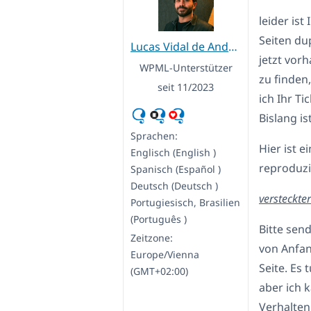
leider ist
Seiten dup
Lucas Vidal de Andrade
jetzt vorh
WPML-Unterstützer
zu finden
seit 11/2023
ich Ihr T
Bislang is
Sprachen:
Hier ist e
Englisch (English )
reproduzi
Spanisch (Español )
Deutsch (Deutsch )
versteckter
Portugiesisch, Brasilien
(Português )
Bitte sen
Zeitzone:
von Anfan
Europe/Vienna
Seite. Es 
(GMT+02:00)
aber ich 
Verhalten