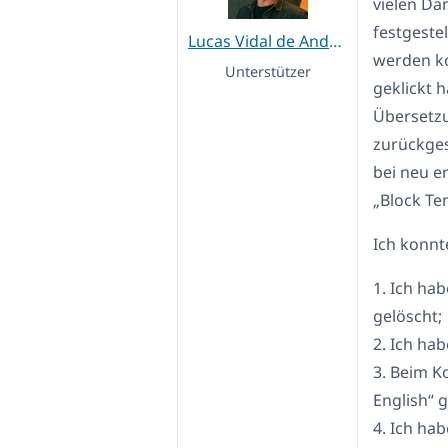
vielen Dan
festgestel
Lucas Vidal de Andrade
werden ko
Unterstützer
geklickt 
Übersetzu
zurückges
bei neu er
„Block Te
Ich konnt
1. Ich ha
gelöscht;
2. Ich ha
3. Beim K
English“ g
4. Ich hab