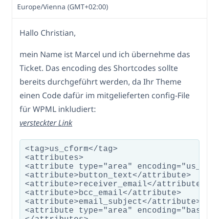
Europe/Vienna (GMT+02:00)
Hallo Christian,
mein Name ist Marcel und ich übernehme das
Ticket. Das encoding des Shortcodes sollte
bereits durchgeführt werden, da Ihr Theme
einen Code dafür im mitgelieferten config-File
für WPML inkludiert:
versteckter Link
<tag>us_cform</tag>

<attributes>

<attribute type="area" encoding="us_urle
<attribute>button_text</attribute>

<attribute>receiver_email</attribute>

<attribute>bcc_email</attribute>

<attribute>email_subject</attribute>

<attribute type="area" encoding="base64"