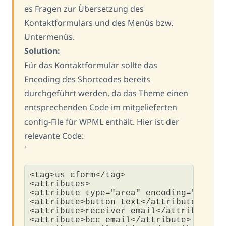
es Fragen zur Übersetzung des
Kontaktformulars und des Menüs bzw.
Untermenüs.
Solution:
Für das Kontaktformular sollte das
Encoding des Shortcodes bereits
durchgeführt werden, da das Theme einen
entsprechenden Code im mitgelieferten
config-File für WPML enthält. Hier ist der
relevante Code:
´
<tag>us_cform</tag>

<attributes>

<attribute type="area" encoding="us_url
<attribute>button_text</attribute>

<attribute>receiver_email</attribute>

<attribute>bcc_email</attribute>
