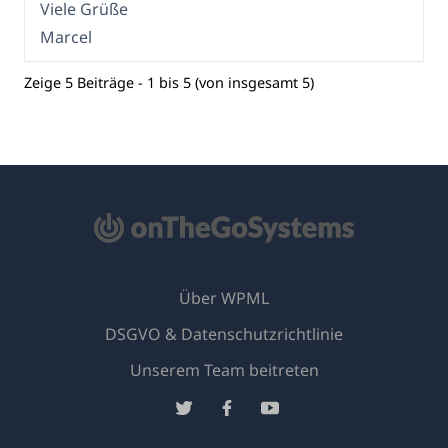
Viele Grüße
Marcel
Zeige 5 Beiträge - 1 bis 5 (von insgesamt 5)
Über WPML
DSGVO & Datenschutzrichtlinie
(öffnet
Unserem Team beitreten
in
(öffnet
(öffnet
(öffnet
einem
in
in
in