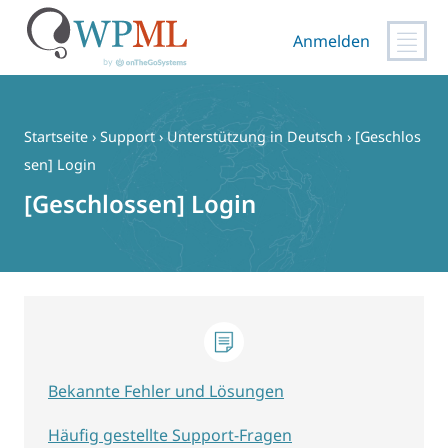
Anmelden
Zum
Inhalt
springen
Startseite
›
Support
›
Unterstützung in Deutsch
›
[Geschlos
sen] Login
[Geschlossen] Login
Bekannte Fehler und Lösungen
Häufig gestellte Support-Fragen