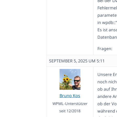
Bei der Li
Fehlermel
parameter
in wpdb::
Es ist an
Datenbank
Fragen:
SEPTEMBER 5, 2025 UM 5:11
Unsere En
noch nicht
ob auf Ih
Bruno Kos
andere Art
ob der Vo
WPML-Unterstützer
während 
seit 12/2018