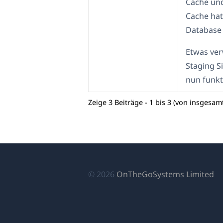
Cache und
Cache hat
Database 
Etwas ver
Staging S
nun funkti
Zeige 3 Beiträge - 1 bis 3 (von insgesamt
(ö
© 2026
OnTheGoSystems Limited
in
ei
n