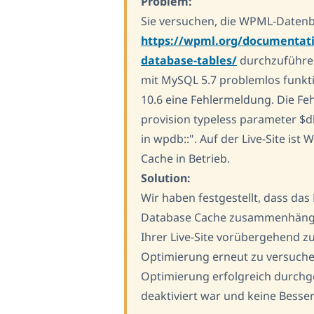
Problem:
Sie versuchen, die WPML-Daten
https://wpml.org/documentat
database-tables/
durchzuführen
mit MySQL 5.7 problemlos funktio
10.6 eine Fehlermeldung. Die Feh
provision typeless parameter $db
in wpdb::". Auf der Live-Site is
Cache in Betrieb.
Solution:
Wir haben festgestellt, dass da
Database Cache zusammenhängt.
Ihrer Live-Site vorübergehend z
Optimierung erneut zu versuchen.
Optimierung erfolgreich durchg
deaktiviert war und keine Besse