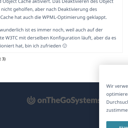
 Object Cache aktiviert. Das Deaktivieren des Object
 nicht geholfen, aber nach Deaktivierung des
Cache hat auch die WPML-Optimierung geklappt.
wunderlich ist es immer noch, weil auch auf der
ite W3TC mit derselben Konfiguration läuft, aber da es
oniert hat, bin ich zufrieden 🙂
 3)
Wir verwe
optimiere
ffnet
Durchsuch
zustimmen
nem
euen
Akze