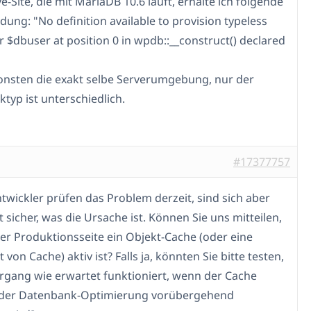
ve-Site, die mit MariaDB 10.6 läuft, erhalte ich folgende
dung: "No definition available to provision typeless
 $dbuser at position 0 in wpdb::__construct() declared
"
sonsten die exakt selbe Serverumgebung, nur der
typ ist unterschiedlich.
#17377757
twickler prüfen das Problem derzeit, sind sich aber
 sicher, was die Ursache ist. Können Sie uns mitteilen,
rer Produktionsseite ein Objekt-Cache (oder eine
 von Cache) aktiv ist? Falls ja, könnten Sie bitte testen,
rgang wie erwartet funktioniert, wenn der Cache
der Datenbank-Optimierung vorübergehend