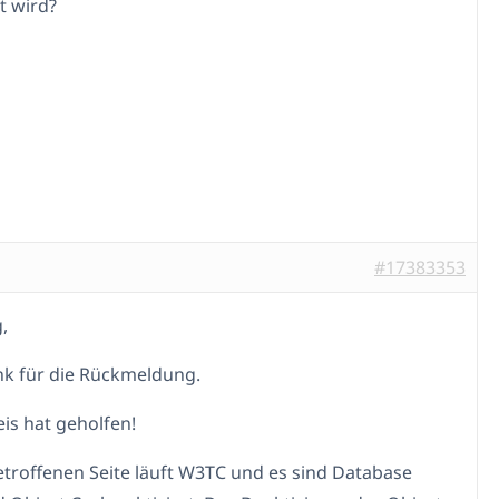
t wird?
#17383353
,
nk für die Rückmeldung.
is hat geholfen!
etroffenen Seite läuft W3TC und es sind Database