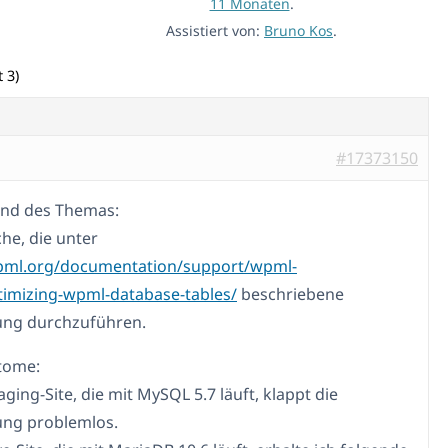
11 Monaten
.
Assistiert von:
Bruno Kos
.
 3)
#17373150
und des Themas:
che, die unter
wpml.org/documentation/support/wpml-
timizing-wpml-database-tables/
beschriebene
ung durchzuführen.
tome:
aging-Site, die mit MySQL 5.7 läuft, klappt die
ung problemlos.