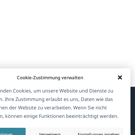
Cookie-Zustimmung verwalten
nden Cookies, um unsere Website und Dienste zu
n. Ihre Zustimmung erlaubt es uns, Daten wie das
Über WPML
en der Website zu verarbeiten. Wenn Sie nicht
, können einige Funktionen beeinträchtigt werden.
DSGVO & Datenschutzrichtlinie
(öffnet
Unserem Team beitreten
ptieren
Verweigern
Einstellungen ansehen