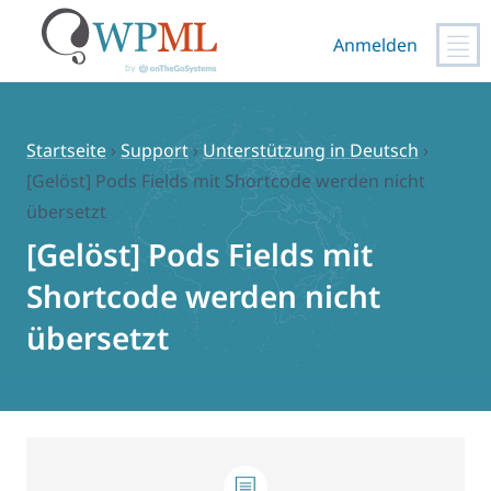
Anmelden
Zum
Inhalt
springen
Startseite
›
Support
›
Unterstützung in Deutsch
›
[Gelöst] Pods Fields mit Shortcode werden nicht
übersetzt
[Gelöst] Pods Fields mit
Shortcode werden nicht
übersetzt