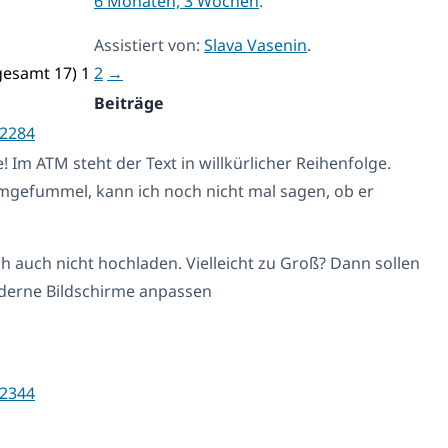
6 Monaten, 3 Wochen
.
Assistiert von:
Slava Vasenin
.
sgesamt 17)
1
2
→
Beiträge
2284
e! Im ATM steht der Text in willkürlicher Reihenfolge.
mgefummel, kann ich noch nicht mal sagen, ob er
h auch nicht hochladen. Vielleicht zu Groß? Dann sollen
derne Bildschirme anpassen
2344