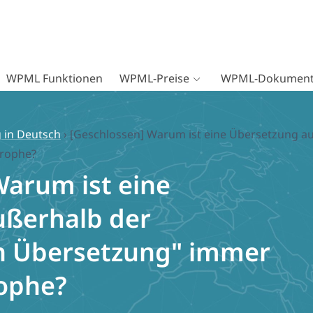
WPML Funktionen
WPML-Preise
WPML-Dokument
 in Deutsch
›
[Geschlossen] Warum ist eine Übersetzung a
trophe?
Warum ist eine
ußerhalb der
n Übersetzung" immer
rophe?