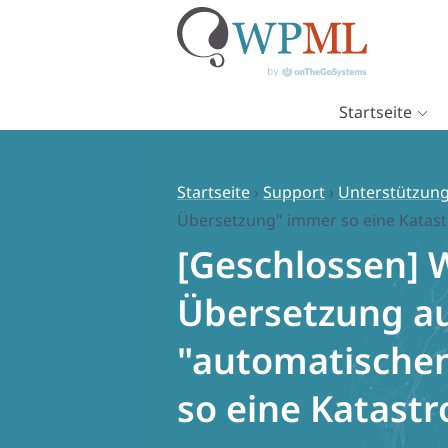
Startseite
Zum
Inhalt
springen
Startseite
›
Support
›
Unterstützung
Übersetzung" immer so eine Katas
[Geschlossen] 
Übersetzung a
"automatische
so eine Katast