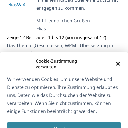
eliasW-4
entgegen zu kommen.
Mit freundlichen Grüßen
Elias
Zeige 12 Beiträge - 1 bis 12 (von insgesamt 12)
Das Thema '[Geschlossen] WPML Übersetzung in
Slider Revolution 7' ist für neue Antworten
Cookie-Zustimmung
geschlossen.
verwalten
Wir verwenden Cookies, um unsere Website und
Dienste zu optimieren. Ihre Zustimmung erlaubt es
uns, Daten wie das Durchsuchen der Website zu
verarbeiten. Wenn Sie nicht zustimmen, können
Über WPML
einige Funktionen beeinträchtigt werden.
DSGVO & Datenschutzrichtlinie
(öffnet
Unserem Team beitreten