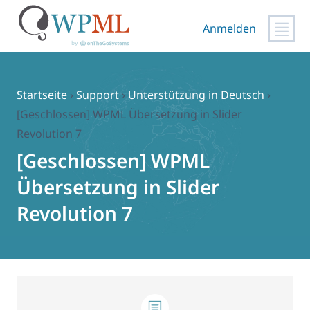
Anmelden
Zum
Inhalt
springen
Startseite
›
Support
›
Unterstützung in Deutsch
›
[Geschlossen] WPML Übersetzung in Slider
Revolution 7
[Geschlossen] WPML
Übersetzung in Slider
Revolution 7