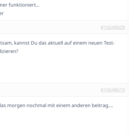
er funktioniert...
er
#16648609
eltsam, kannst Du das aktuell auf einem neuen Test-
lizieren?
#16648610
 das morgen nochmal mit einem anderen beitrag....