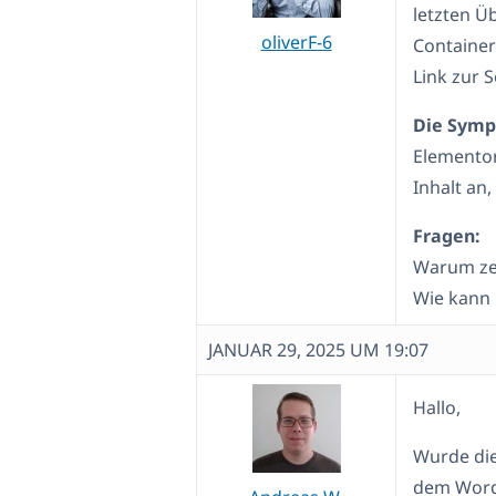
letzten Ü
oliverF-6
Container
Link zur 
Die Sym
Elementor
Inhalt an
Fragen:
Warum zei
Wie kann 
JANUAR 29, 2025 UM 19:07
Hallo,
Wurde di
dem WordP