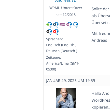
Andreas W.
WPML-Unterstützer
Sollte de
seit 12/2018
als Überse
Übersetz
Mit freun
Sprachen:
Andreas
Englisch (English )
Deutsch (Deutsch )
Zeitzone:
America/Lima (GMT-
05:00)
JANUAR 29, 2025 UM 19:59
Hallo And
WordPress
kopieren.