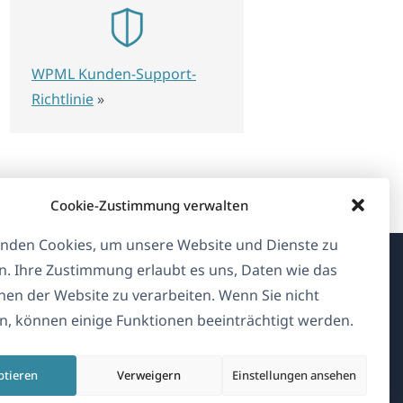
WPML Kunden-Support-
Richtlinie
»
Cookie-Zustimmung verwalten
nden Cookies, um unsere Website und Dienste zu
n. Ihre Zustimmung erlaubt es uns, Daten wie das
Über WPML
en der Website zu verarbeiten. Wenn Sie nicht
, können einige Funktionen beeinträchtigt werden.
DSGVO & Datenschutzrichtlinie
(öffnet
Unserem Team beitreten
ptieren
Verweigern
Einstellungen ansehen
in
(öffnet
(öffnet
(öffnet
einem