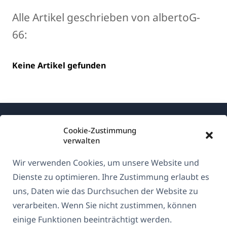
Alle Artikel geschrieben von albertoG-
66:
Keine Artikel gefunden
Cookie-Zustimmung
verwalten
Wir verwenden Cookies, um unsere Website und
Über WPML
Dienste zu optimieren. Ihre Zustimmung erlaubt es
DSGVO & Datenschutzrichtlinie
uns, Daten wie das Durchsuchen der Website zu
verarbeiten. Wenn Sie nicht zustimmen, können
(öffnet
Unserem Team beitreten
einige Funktionen beeinträchtigt werden.
in
(öffnet
(öffnet
(öffnet