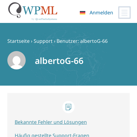
Anmelden
Zum
Inhalt
springen
Startseite
›
Support
›
Benutzer: albertoG-66
albertoG-66
Bekannte Fehler und Lösungen
Häufig gestellte Support-Fragen